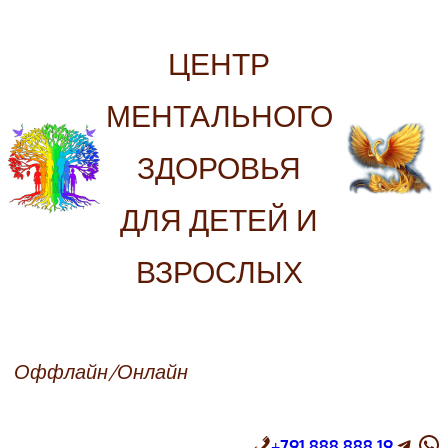
Перейти
к
ЦЕНТР
содержимому
МЕНТАЛЬНОГО
ЗДОРОВЬЯ
ДЛЯ ДЕТЕЙ И
ВЗРОСЛЫХ
Оффлайн/Онлайн
Telegram
WhatsApp
+
791 888 888 19