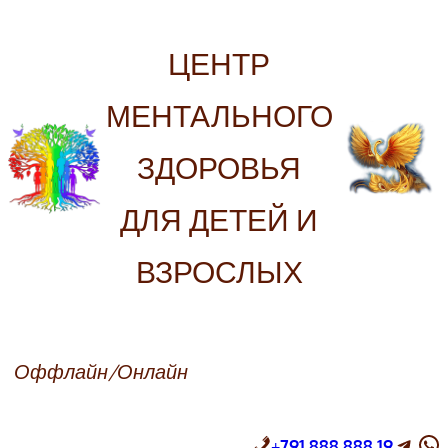
Перейти
к
ЦЕНТР
содержимому
МЕНТАЛЬНОГО
ЗДОРОВЬЯ
ДЛЯ ДЕТЕЙ И
ВЗРОСЛЫХ
Оффлайн/Онлайн
Telegram
WhatsApp
+
791 888 888 19