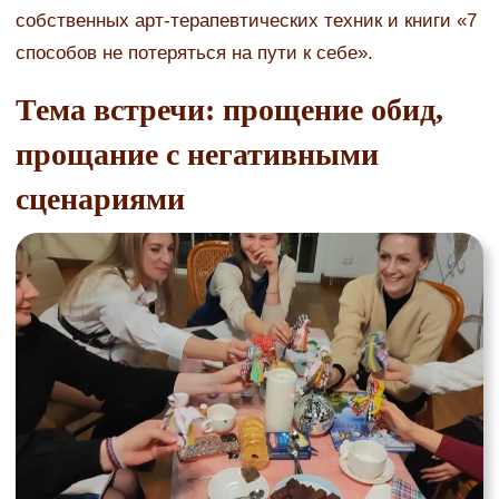
собственных арт-терапевтических техник и книги «7
способов не потеряться на пути к себе».
Тема встречи: прощение обид,
прощание с негативными
сценариями