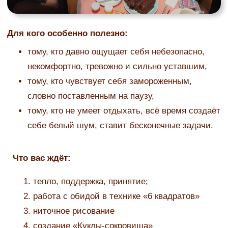
Для кого особенно полезно:
тому, кто давно ощущает себя небезопасно,
некомфортно, тревожно и сильно уставшим,
тому, кто чувствует себя замороженным,
словно поставленным на паузу,
тому, кто не умеет отдыхать, всё время создаёт
себе белый шум, ставит бесконечные задачи.
Что вас ждёт:
тепло, поддержка, принятие;
работа с обидой в технике «6 квадратов»
ниточное рисование
создание «Куклы-сокровища»